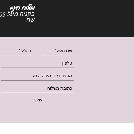
משלוח חינם
בקניה מעל 5
שח
שלחי