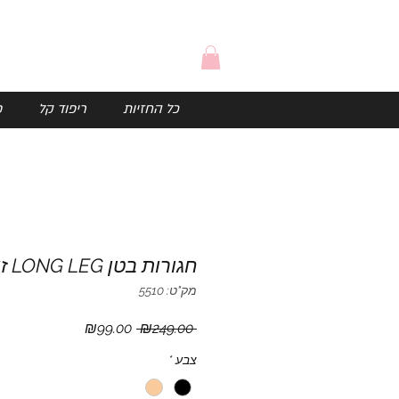
כל החזיות
ריפוד קל
פ
חגורות בטן LONG LEG זוג
מק"ט: 5510
מחיר
מחיר
₪99.00
 ₪249.00 
רגיל
מבצע
צבע
*