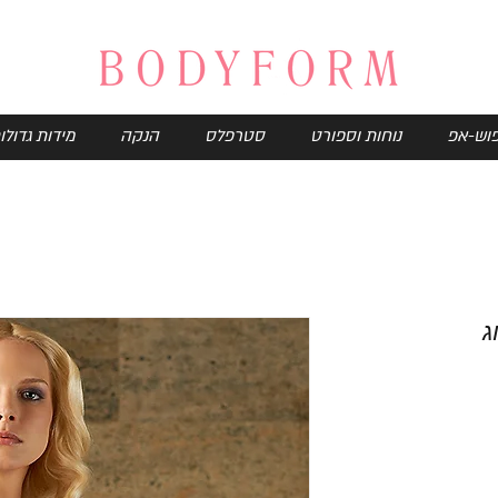
וש-אפ
נוחות וספורט
סטרפלס
הנקה
מידות גדולו