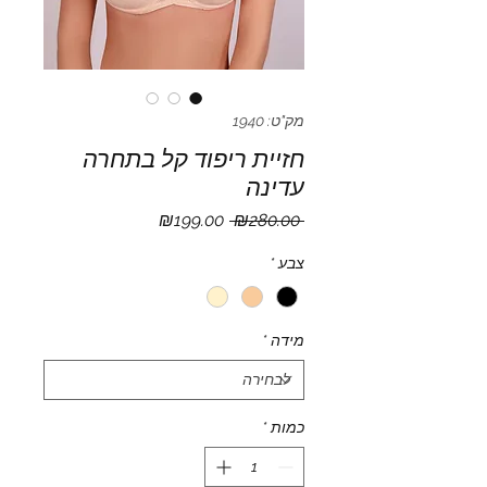
מק"ט: 1940
חזיית ריפוד קל בתחרה
עדינה
מחיר
מחיר
₪199.00
 ₪280.00 
רגיל
מבצע
צבע
*
מידה
*
כמות
*