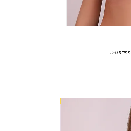
ידה D-G
+ גב מבד