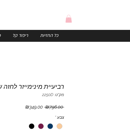
כל החזיות
ריפוד קל
פ
רביעיית מינימייזר לחזה 
מק"ט: 2250D
מחיר
מחיר
₪349.00
 ₪796.00 
רגיל
מבצע
צבע
*