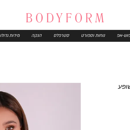
וש-אפ
נוחות וספורט
סטרפלס
הנקה
מידות גדולו
שופע